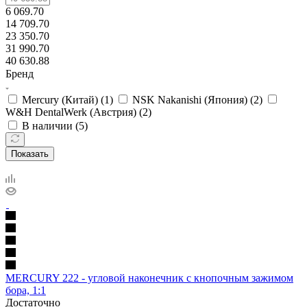
6 069.70
14 709.70
23 350.70
31 990.70
40 630.88
Бренд
Mercury (Китай) (
1
)
NSK Nakanishi (Япония) (
2
)
W&H DentalWerk (Австрия) (
2
)
В наличии (
5
)
Показать
MERCURY 222 - угловой наконечник с кнопочным зажимом
бора, 1:1
Достаточно