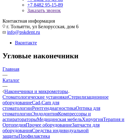
+7 8482 95-15-89
Заказать звонок
Контактная информация
г. Тольятти, ул Белорусская, дом 6
info@pskdent.ru
Вконтакте
Угловые наконечники
Главная
—
Каталог
—
Наконечники и микромоторы
Стоматологические установки
Стерилизационное
оборудование
Cad-Cam для
стоматологии
Рентгендиагностика
Оптика для
стоматологии
Эндодонтия
Компрессоры и
аспиратораторы
Медицинская мебель
Хирургия
Терапия и
Ортопедия
Прочее оборудование
Запчасти для
оборудования
Средства индивидуальной
защиты
Профилактика