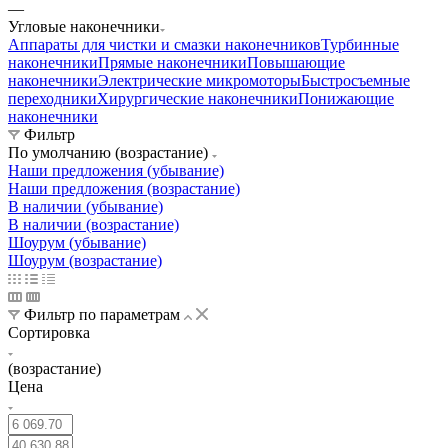
—
Угловые наконечники
Аппараты для чистки и смазки наконечников
Турбинные
наконечники
Прямые наконечники
Повышающие
наконечники
Электрические микромоторы
Быстросъемные
переходники
Хирургические наконечники
Понижающие
наконечники
Фильтр
По умолчанию (возрастание)
Наши предложения (убывание)
Наши предложения (возрастание)
В наличии (убывание)
В наличии (возрастание)
Шоурум (убывание)
Шоурум (возрастание)
Фильтр по параметрам
Сортировка
(возрастание)
Цена