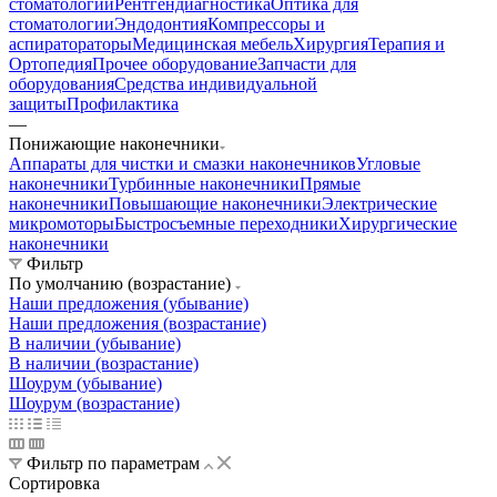
стоматологии
Рентгендиагностика
Оптика для
стоматологии
Эндодонтия
Компрессоры и
аспиратораторы
Медицинская мебель
Хирургия
Терапия и
Ортопедия
Прочее оборудование
Запчасти для
оборудования
Средства индивидуальной
защиты
Профилактика
—
Понижающие наконечники
Аппараты для чистки и смазки наконечников
Угловые
наконечники
Турбинные наконечники
Прямые
наконечники
Повышающие наконечники
Электрические
микромоторы
Быстросъемные переходники
Хирургические
наконечники
Фильтр
По умолчанию (возрастание)
Наши предложения (убывание)
Наши предложения (возрастание)
В наличии (убывание)
В наличии (возрастание)
Шоурум (убывание)
Шоурум (возрастание)
Фильтр по параметрам
Сортировка