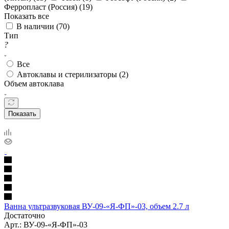
Ферропласт (Россия) (
19
)
Показать все
В наличии (
70
)
Тип
?
Все
Автоклавы и стерилизаторы (
2
)
Объем автоклава
Показать
Ванна ультразвуковая ВУ-09-«Я-ФП»-03, объем 2.7 л
Достаточно
Арт.: ВУ-09-«Я-ФП»-03