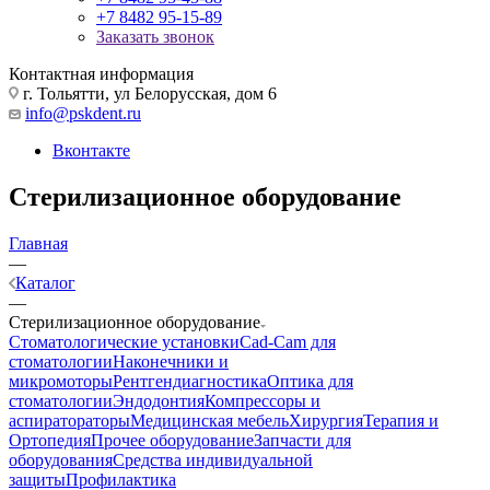
+7 8482 95-15-89
Заказать звонок
Контактная информация
г. Тольятти, ул Белорусская, дом 6
info@pskdent.ru
Вконтакте
Стерилизационное оборудование
Главная
—
Каталог
—
Стерилизационное оборудование
Стоматологические установки
Cad-Cam для
стоматологии
Наконечники и
микромоторы
Рентгендиагностика
Оптика для
стоматологии
Эндодонтия
Компрессоры и
аспиратораторы
Медицинская мебель
Хирургия
Терапия и
Ортопедия
Прочее оборудование
Запчасти для
оборудования
Средства индивидуальной
защиты
Профилактика