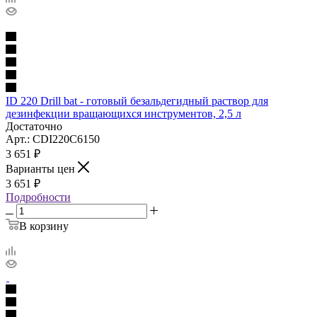
ID 220 Drill bat - готовый безальдегидный раствор для
дезинфекции вращающихся инструментов, 2,5 л
Достаточно
Арт.: CDI220C6150
3 651
₽
Варианты цен
3 651
₽
Подробности
В корзину