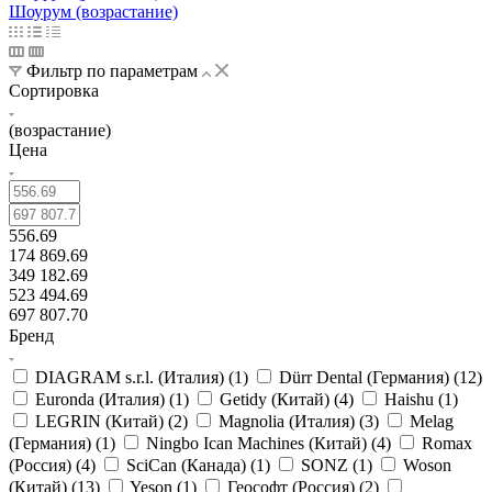
Шоурум (возрастание)
Фильтр по параметрам
Сортировка
(возрастание)
Цена
556.69
174 869.69
349 182.69
523 494.69
697 807.70
Бренд
DIAGRAM s.r.l. (Италия) (
1
)
Dürr Dental (Германия) (
12
)
Euronda (Италия) (
1
)
Getidy (Китай) (
4
)
Haishu (
1
)
LEGRIN (Китай) (
2
)
Magnolia (Италия) (
3
)
Melag
(Германия) (
1
)
Ningbo Ican Machines (Китай) (
4
)
Romax
(Россия) (
4
)
SciCan (Канада) (
1
)
SONZ (
1
)
Woson
(Китай) (
13
)
Yeson (
1
)
Геософт (Россия) (
2
)