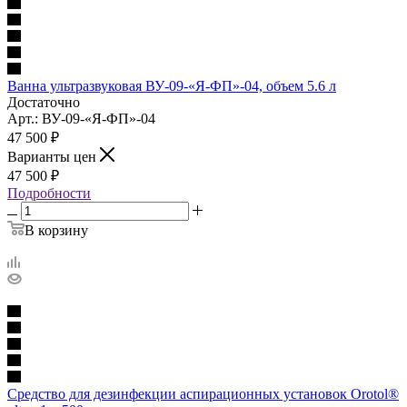
Ванна ультразвуковая ВУ-09-«Я-ФП»-04, объем 5.6 л
Достаточно
Арт.: ВУ-09-«Я-ФП»-04
47 500
₽
Варианты цен
47 500
₽
Подробности
В корзину
Средство для дезинфекции аспирационных установок Orotol®