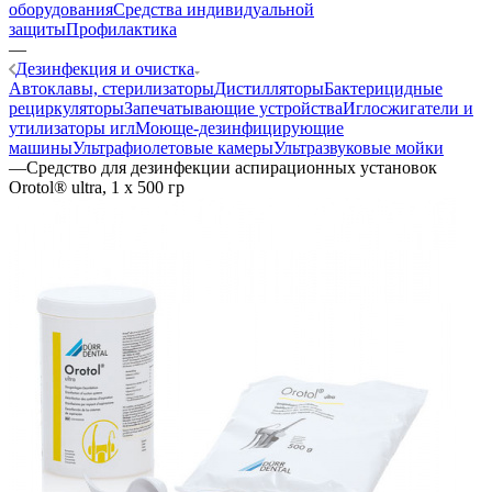
оборудования
Средства индивидуальной
защиты
Профилактика
—
Дезинфекция и очистка
Автоклавы, стерилизаторы
Дистилляторы
Бактерицидные
рециркуляторы
Запечатывающие устройства
Иглосжигатели и
утилизаторы игл
Моюще-дезинфицирующие
машины
Ультрафиолетовые камеры
Ультразвуковые мойки
—
Средство для дезинфекции аспирационных установок
Orotol® ultra, 1 х 500 гр