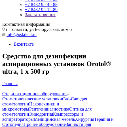
+7 8482 95-45-88
+7 8482 95-15-89
Заказать звонок
Контактная информация
г. Тольятти, ул Белорусская, дом 6
info@pskdent.ru
Вконтакте
Средство для дезинфекции
аспирационных установок Orotol®
ultra, 1 х 500 гр
Главная
—
Стерилизационное оборудование
Стоматологические установки
Cad-Cam для
стоматологии
Наконечники и
микромоторы
Рентгендиагностика
Оптика для
стоматологии
Эндодонтия
Компрессоры и
аспиратораторы
Медицинская мебель
Хирургия
Терапия и
Ортопедия
Прочее оборудование
Запчасти для