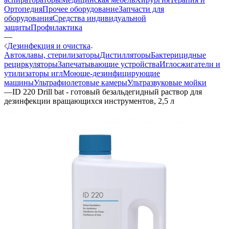
Ортопедия
Прочее оборудование
Запчасти для
оборудования
Средства индивидуальной
защиты
Профилактика
—
Дезинфекция и очистка
Автоклавы, стерилизаторы
Дистилляторы
Бактерицидные
рециркуляторы
Запечатывающие устройства
Иглосжигатели и
утилизаторы игл
Моюще-дезинфицирующие
машины
Ультрафиолетовые камеры
Ультразвуковые мойки
—
ID 220 Drill bat - готовый безальдегидный раствор для
дезинфекции вращающихся инструментов, 2,5 л