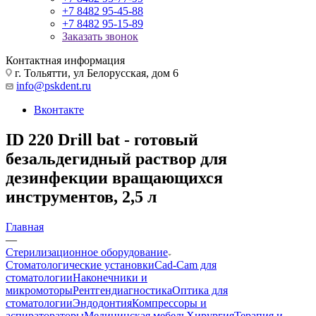
+7 8482 95-45-88
+7 8482 95-15-89
Заказать звонок
Контактная информация
г. Тольятти, ул Белорусская, дом 6
info@pskdent.ru
Вконтакте
ID 220 Drill bat - готовый
безальдегидный раствор для
дезинфекции вращающихся
инструментов, 2,5 л
Главная
—
Стерилизационное оборудование
Стоматологические установки
Cad-Cam для
стоматологии
Наконечники и
микромоторы
Рентгендиагностика
Оптика для
стоматологии
Эндодонтия
Компрессоры и
аспиратораторы
Медицинская мебель
Хирургия
Терапия и