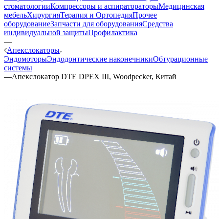
стоматологии
Компрессоры и аспиратораторы
Медицинская
мебель
Хирургия
Терапия и Ортопедия
Прочее
оборудование
Запчасти для оборудования
Средства
индивидуальной защиты
Профилактика
—
Апекслокаторы
Эндомоторы
Эндодонтические наконечники
Обтурационные
системы
—
Апекслокатор DTE DPEX III, Woodpecker, Китай